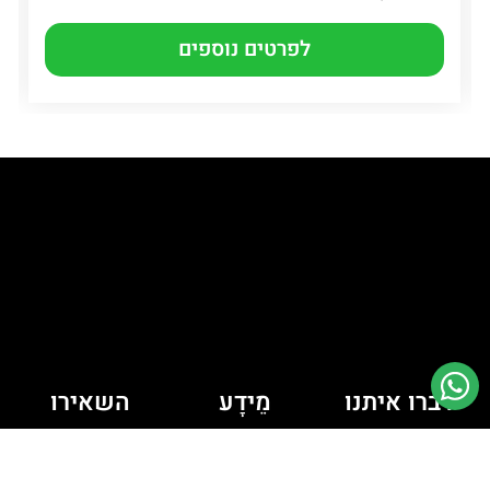
לפרטים נוספים
דברו איתנו
מֵידָע
השאירו
יש לך כמה
פרטים ונחזור
מדיניות קובצי
Cookie
שאלות? רוצה
אליכם