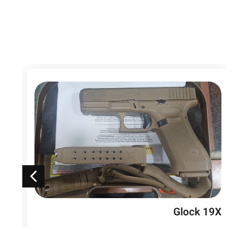
 4
Glock 19X