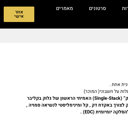
ות
סרטונים
מאמרים
אזור
אישי
ית אחת .
לות על חשבוני( המוכר)
Glock 43 (גלוק 43) הוא אקדח ה”סינגל סטק” (Single-Stack) האמיתי הראשון של גלוק בקליבר
ק לצורך באקדח דק , קל ומינימליסטי לנשיאה סמויה ,
 יומיומית (EDC) .