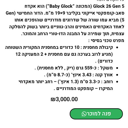
Glock 26 Gen 5
(המכונה “Baby Glock”) הוא אקדח
סאב-קומפקטי אייקוני בקליבר 9×19 מ”מ
. הדור החמישי (Gen
5) מביא עמו שורה של שדרוגים מודרניים שהופכים אותו
לאחד האקדחים האמינים והרב-גווניים ביותר בשוק להסלקה
עצמית, תוך שמירה על המבנה הדו-טורי הרחב והמוכר.
מפרט טכני בסיסי :
קיבולת מחסנית
: 10 כדורים במחסנית המקורית השטוחה
(מגיע לרוב בערכה גם עם מחסנית + 2 המעניקה 12
כדורים) .
משקל
: כ-559 גרם
(ריק , ללא מחסנית) .
אורך קנה
: 3.43 אינץ’ (כ-8.7 ס”מ) .
רוחב
: כ-3.3 ס”מ (1.3 אינץ’) – רחב יותר מאקדחי
המיקרו – קומפקט המודרניים .
₪
3,000.00
פנה למוכר