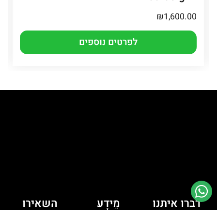
₪
1,600.00
לפרטים נוספים
דברו איתנו
מֵידָע
השאירו