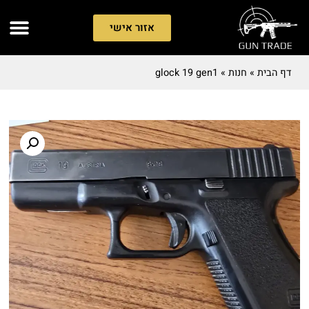
אזור אישי
דף הבית
»
חנות
»
glock 19 gen1