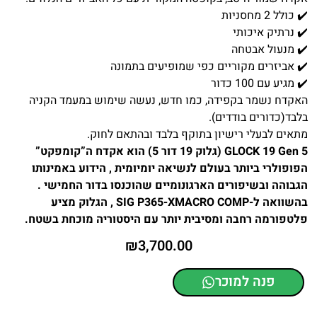
✔️ כולל 2 מחסניות
✔️ נרתיק איכותי
✔️ מנעול אבטחה
✔️ אביזרים מקוריים כפי שמופיעים בתמונה
✔️ מגיע עם 100 כדור
האקדח נשמר בקפידה, כמו חדש, נעשה שימוש במעמד הקניה
בלבד(כדורים בודדים).
מתאים לבעלי רישיון בתוקף בלבד ובהתאם לחוק.
GLOCK 19 Gen 5 (גלוק 19 דור 5) הוא אקדח ה”קומפקט”
הפופולרי ביותר בעולם לנשיאה יומיומית , הידוע באמינותו
הגבוהה ובשיפורים הארגונומיים שהוכנסו בדור החמישי .
בהשוואה ל-SIG P365-XMACRO COMP , הגלוק מציע
פלטפורמה רחבה ומסיבית יותר עם היסטוריה מוכחת בשטח.
₪
3,700.00
פנה למוכר