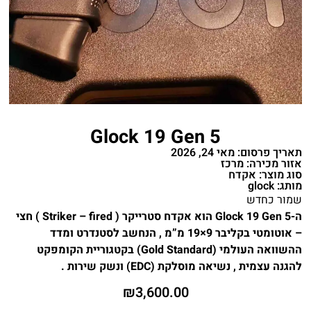
Glock 19 Gen 5
תאריך פרסום: מאי 24, 2026
אזור מכירה: מרכז
סוג מוצר: אקדח
מותג: glock
שמור כחדש
ה-Glock 19 Gen 5 הוא אקדח סטרייקר ( Striker – fired ) חצי
– אוטומטי בקליבר 9×19 מ”מ , הנחשב לסטנדרט ומדד
ההשוואה העולמי (Gold Standard) בקטגוריית הקומפקט
להגנה עצמית , נשיאה מוסלקת (EDC) ונשק שירות .
₪
3,600.00