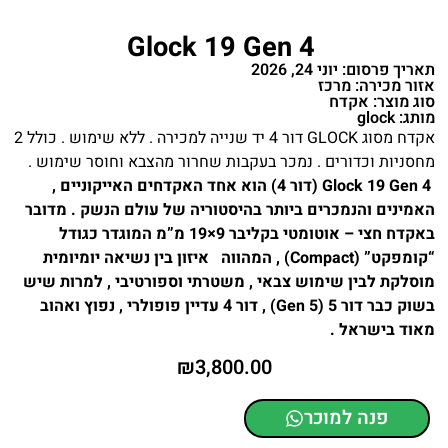
Glock 19 Gen 4
תאריך פרסום: יוני 24, 2026
אזור מכירה: מרכז
סוג מוצר: אקדח
מותג: glock
אקדח מסוג GLOCK דור 4 יד שנייה למכירה . ללא שימוש . כולל 2
מחסניות וכדורים . נמכר בעקבות שחרור מהצבא וחוסר שימוש .
Glock 19 Gen 4 (דור 4) הוא אחד האקדחים האייקוניים ,
האמינים והנמכרים ביותר בהיסטוריה של עולם הנשק . מדובר
באקדח חצי – אוטומטי בקליבר 9×19 מ”מ המוגדר כגודל
“קומפקט” (Compact) , המהווה איזון בין נשיאה יומיומית
מוסלקת לבין שימוש צבאי , משטרתי וספורטיבי , למרות שיש
בשוק כבר דור 5 (Gen 5) , דור 4 עדיין פופולרי , נפוץ ואהוב
מאוד בישראל .
₪
3,800.00
פנה למוכר