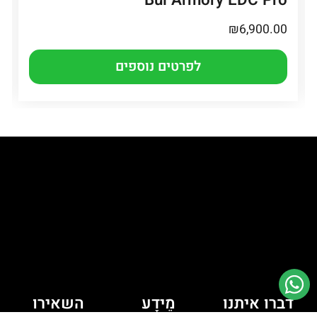
Bul Armory EDC Pro
₪
6,900.00
לפרטים נוספים
דברו איתנו
מֵידָע
השאירו