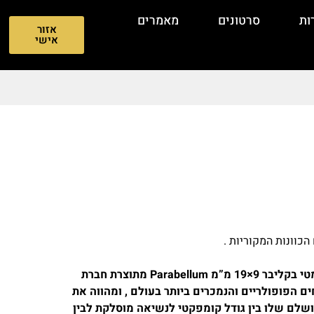
ות
סרטונים
מאמרים
אזור
אישי
Glock 19 (גלוק 19) הוא אקדח חצי – אוטומטי בקליבר 9×19 מ”מ Parabellum מתוצרת חברת
חים הפופולריים והנמכרים ביותר בעולם , ומהווה את
ת האיזון המושלם שלו בין גודל קומפקטי לנשיאה מוסלקת לבין