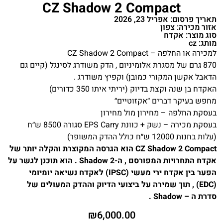
CZ Shadow 2 Compact
תאריך פרסום: אפריל 23, 2026
אזור מכירה: צפון
סוג מוצר: אקדח
מותג: cz
למכירה או החלפה – CZ Shadow 2 Compact
870 גרם של מסגרת אלומיניום , הדק משודרג לסינגל (קיים גם
הדאבל אקשן המקורי כמובן) וקפיץ משודרג .
האקדח בן שנה וקצת בדיוק (יריתי איתו 350 כדורים)
מחפש בעיקר דברים ״אקזוטיים״
בעסקת החלפה – מחירון מול מחירון
בעסקת מכירה – נשק + כוונת EPS Carry סגורה 8500 ש״ח
(עלות בחנות 12000 ש״ח כולל ההדק המשופר)
CZ Shadow 2 Compact הוא הגרסה המקוצרת והקלה יותר של
אקדח התחרויות המפורסם , ה-Shadow 2 . הוא תוכנן לגשר על
הפער בין אקדח ירי מעשי (IPSC) לאקדח נשיאה יומיומי
(EDC) , תוך שמירה על ביצועי הדיוק וההדק המעולים של
סדרת ה – Shadow .
₪
6,000.00