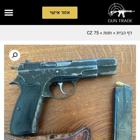
אזור אישי
דף הבית
»
חנות
»
CZ 75