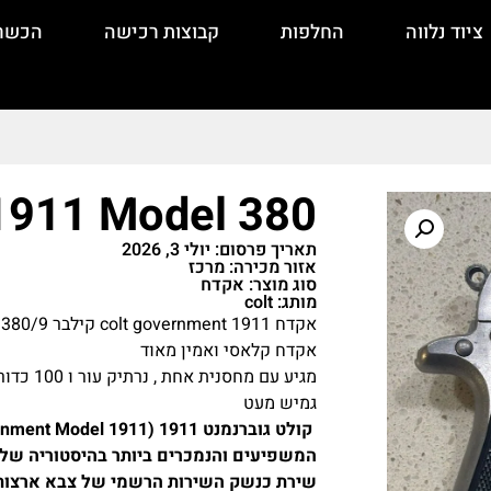
ציוד נלווה
החלפות
קבוצות רכישה
הכשר
1911 Model 380
תאריך פרסום: יולי 3, 2026
אזור מכירה: מרכז
סוג מוצר: אקדח
מותג: colt
אקדח colt government 1911 קילבר 380/9×19 , קל מאוד נוח מאוד להסלקה .
אקדח קלאסי ואמין מאוד
מגיע עם מחסנית אחת , נרתיק עור ו 100 כדורים 9:17
גמיש מעט
המשפיעים והנמכרים ביותר בהיסטוריה של הנש