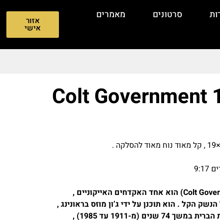
ות
סרטונים
מאמרים
אזור
אישי
Colt Government 
קולט גוברנמנט 1911 (Colt Government Model 1911) הוא אחד האקדחים האייקוניים ,
ק הקל . הוא תוכנן על ידי ג’ון מוזס בראונינג ,
שירת כנשק השירות הרשמי של צבא ארצות הברית במשך 74 שנים (מ-1911 עד 1985) ,