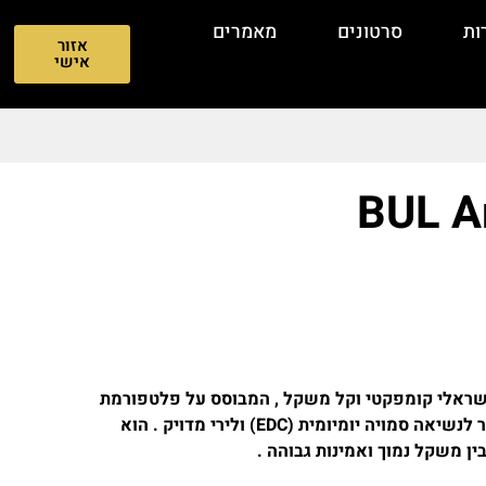
ות
סרטונים
מאמרים
אזור
אישי
BUL Ar
BUL Armory U הוא אקדח 9 מ”מ ישראלי קומפקטי וקל משקל , המבוסס על פלטפורמת
ה-2011 (double-stack 1911) ומיועד בעיקר לנשיאה סמויה יומיומית (EDC) ולירי מדויק . הוא
ן משקל נמוך ואמינות גבוהה .