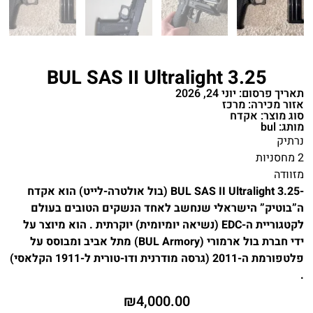
BUL SAS II Ultralight 3.25
תאריך פרסום: יוני 24, 2026
אזור מכירה: מרכז
סוג מוצר: אקדח
מותג: bul
נרתיק
2 מחסניות
מזוודה
-BUL SAS II Ultralight 3.25 (בול אולטרה-לייט) הוא אקדח
ה”בוטיק” הישראלי שנחשב לאחד הנשקים הטובים בעולם
לקטגוריית ה-EDC (נשיאה יומיומית) יוקרתית . הוא מיוצר על
ידי חברת בול ארמורי (BUL Armory) מתל אביב ומבוסס על
פלטפורמת ה-2011 (גרסה מודרנית ודו-טורית ל-1911 הקלאסי)
.
₪
4,000.00