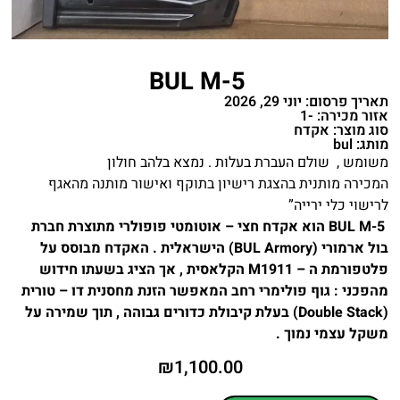
BUL M-5
תאריך פרסום: יוני 29, 2026
אזור מכירה: -1
סוג מוצר: אקדח
מותג: bul
משומש , שולם העברת בעלות . נמצא בלהב חולון
המכירה מותנית בהצגת רישיון בתוקף ואישור מותנה מהאגף
לרישוי כלי ירייה”
BUL M-5 הוא אקדח חצי – אוטומטי פופולרי מתוצרת חברת
בול ארמורי (BUL Armory) הישראלית . האקדח מבוסס על
פלטפורמת ה – M1911 הקלאסית , אך הציג בשעתו חידוש
מהפכני : גוף פולימרי רחב המאפשר הזנת מחסנית דו – טורית
(Double Stack) בעלת קיבולת כדורים גבוהה , תוך שמירה על
משקל עצמי נמוך .
₪
1,100.00