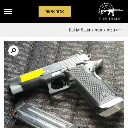
אזור אישי
דף הבית
»
חנות
»
Bul M-5 Jet