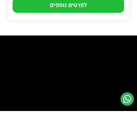
לפרטים נוספים
דברו איתנו
מֵידָע
השאירו