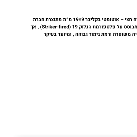
ה-Bul AXE C (Compact) Hatchet הוא אקדח חצי – אוטומטי בקליבר 9×19 מ”מ מתוצרת חברת
“בול” (Bul Armory) הישראלית . אקדח זה מבוסס על פלטפורמת הגלוק 19 (Striker-fired) , אך
 משופרת ורמת גימור גבוהה , ומיועד בעיקר