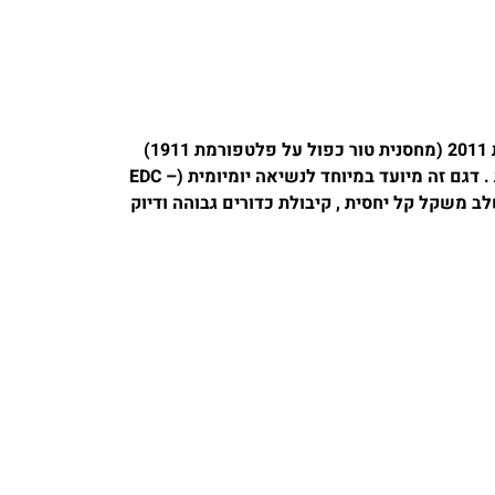
Bul Armory SAS II EDC הוא אקדח בתצורת 2011 (מחסנית טור כפול על פלטפורמת 1911)
המיוצר על ידי חברת בול ארמורי הישראלית . דגם זה מיועד במיוחד לנשיאה יומיומית (EDC –
 , והוא משלב משקל קל יחסית , קיבולת כדורים גבוהה ודיוק