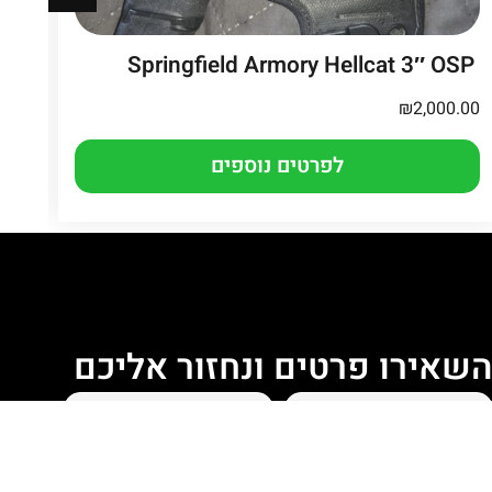
CZ P-10 C
Springfield Armory Hellcat 3″ OSP
.00
₪
2,000.00
לפרטים נוספים
שאירו פרטים ונחזור אליכם