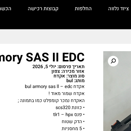
ציוד נלווה
החלפות
קבוצות רכישה
הכשר
mory SAS II EDC
תאריך פרסום: יולי 5, 2026
אזור מכירה: צפון
סוג מוצר: אקדח
מותג: bul
אקדח bul armory sas ll – edc
אקדח שמור מאוד !
האקדח נמכר קומפלט כמו בתמונה ;
• כוונת scs320
• ⁠פנס tlr1 – hpx
• ⁠הדק שטוח
• ⁠5 מחסניות