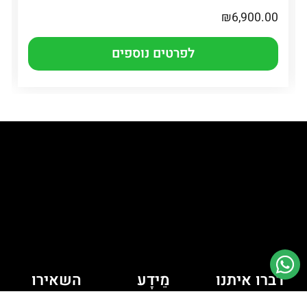
₪
6,900.00
לפרטים נוספים
דברו איתנו
מֵידָע
השאירו
יש לך כמה
מדיניות קובצי