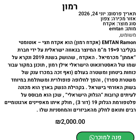
רמון
תאריך פרסום: יוני 24, 2026
אזור מכירה: צפון
סוג מוצר: אקדח
מותג: emtan
משומש,
EMTAN Ramon (אקדח רמון) הוא אקדח חצי – אוטומטי
בקליבר 9×19 מ”מ המיוצר בגאווה ישראלית על ידי חברת
“אמתן” מכרמיאל . האקדח , שהושק בשנת 2019 ונקרא על
שמו של האסטרונאוט הישראלי אילן רמון , תוכנן במקור עבור
כוחות ביטחון ומשטרה בעולם (ואף זכה במכרז ענק של
משטרת ספרד) , והפך לחלופה פופולרית ומשתלמת במיוחד
בשוק האזרחי בישראל . בקהילת הנשק בארץ הוא מכונה
לעיתים קרובות “הגלוק הישראלי” , שכן הוא מבוסס על
פלטפורמת הגלוק 19 (דור 3) , חולק איתו מאפיינים ארגונומיים
רבים ותואם לחלק מהאביזרים והמחסניות שלו .
₪
2,000.00
פנה למוכר