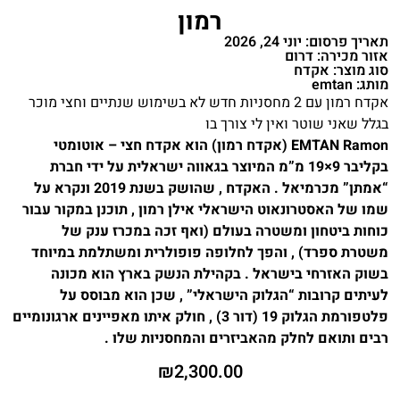
רמון
תאריך פרסום: יוני 24, 2026
אזור מכירה: דרום
סוג מוצר: אקדח
מותג: emtan
אקדח רמון עם 2 מחסניות חדש לא בשימוש שנתיים וחצי מוכר
בגלל שאני שוטר ואין לי צורך בו
EMTAN Ramon (אקדח רמון) הוא אקדח חצי – אוטומטי
בקליבר 9×19 מ”מ המיוצר בגאווה ישראלית על ידי חברת
“אמתן” מכרמיאל . האקדח , שהושק בשנת 2019 ונקרא על
שמו של האסטרונאוט הישראלי אילן רמון , תוכנן במקור עבור
כוחות ביטחון ומשטרה בעולם (ואף זכה במכרז ענק של
משטרת ספרד) , והפך לחלופה פופולרית ומשתלמת במיוחד
בשוק האזרחי בישראל . בקהילת הנשק בארץ הוא מכונה
לעיתים קרובות “הגלוק הישראלי” , שכן הוא מבוסס על
פלטפורמת הגלוק 19 (דור 3) , חולק איתו מאפיינים ארגונומיים
רבים ותואם לחלק מהאביזרים והמחסניות שלו .
₪
2,300.00