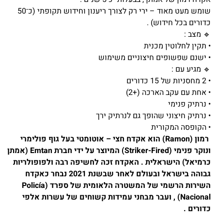
שומש מעט מאוד – ירי רק לצורך ריענון וחידוש תקופתי (כ־50
כדורים בכל חידוש) .
🔹 מצב :
• תקין לחלוטין מכנית
• ישנם שפשופים חיצוניים משימוש
🔹 מגיע עם :
• 2 מחסניות של 15 כדורים
• אחת עם עקב הארכה (+2)
• נרתיק פנימי
• נרתיק חיצוני שהופך גם לנרתיק ירך
• הקופסה המקורית
רמון (Ramon) הוא אקדח חצי – אוטומטי בעל גוף פולימרי
ונוקר פנימי (Striker-Fired) המיוצר על ידי חברת Emtan (אמתן
כרמיאל) הישראלית . האקדח זכה לחשיפה רבה ולפופולריות
גבוהה בישראל ובעולם לאחר שבשנת 2021 נבחר כאקדח
השירות הרשמי של המשטרה הלאומית של ספרד (Policía
Nacional) , ועבר מבחני עמידות קשוחים של עשרות אלפי
כדורים .