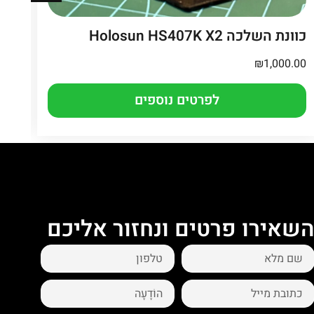
כוונת השלכה Holosun HS407K X2
on
₪
1,000.00
.00
לפרטים נוספים
שאירו פרטים ונחזור אליכם