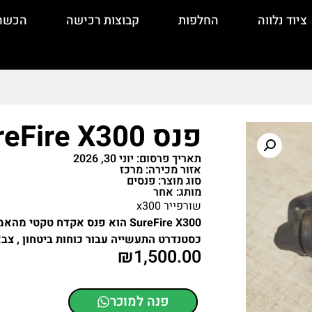
ציוד נלווה
החלפות
קבוצות רכישה
הכשר
פנס SureFire X300
תאריך פרסום: יוני 30, 2026
אזור מכירה: מרכז
סוג מוצר: פנסים
מותג: אחר
שורפייר x300
SureFire X300 הוא פנס אקדח טק
כסטנדרט התעשייה עבור כוחות ביטחון , צבא 
₪
1,500.00
פנה למוכר