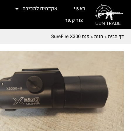
ראשי
אקדחים למכירה
צור קשר
דף הבית
»
חנות
»
פנס SureFire X300