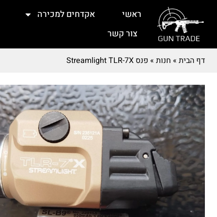
ראשי
אקדחים למכירה
צור קשר
דף הבית
»
חנות
»
פנס Streamlight TLR-7X