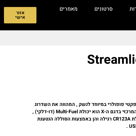
ות
סרטונים
מאמרים
אזור
אישי
א פנס טקטי קומפקטי פופולרי במיוחד לנשק , המהווה את השדרוג
הישיר לדגם ה-TLR-7A המצליח . השדרוג המרכזי בדגם ה-X הוא יכולת Multi-Fuel (דו-דלקי) ,
המאפשרת להפעיל אותו הן באמצעות סוללת CR123A רגילה והן באמצעות הסוללה הנטענת