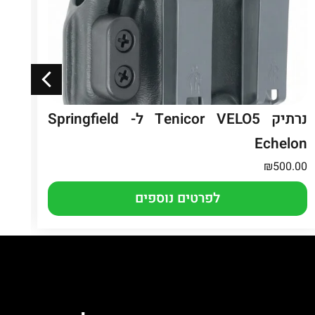
נרתיק Tenicor VELO5 ל- Springfield
נר
Echelon
נעילה
.00
₪
500.00
לפרטים נוספים