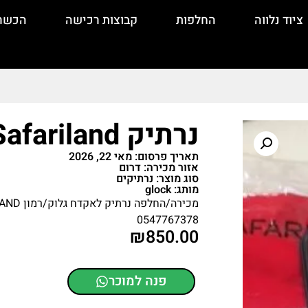
ציוד נלווה
החלפות
קבוצות רכישה
הכשר
נרתיק Safariland לגלוק רמון
תאריך פרסום: מאי 22, 2026
אזור מכירה: דרום
סוג מוצר: נרתיקים
מותג: glock
מכירה/החלפה נרתיק לאקדח גלוק/רמון SAFARILAND
0547767378
₪
850.00
פנה למוכר