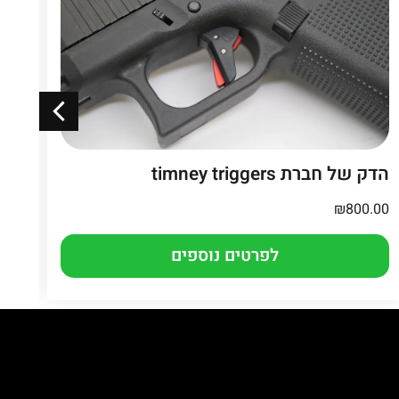
הדק של חברת timney triggers
נרתי
.00
₪
800.00
לפרטים נוספים