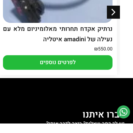
 Recover
נרתיק אקדח תחרותי מאלומיניום מלא עם
נעילה של amadini איטליה
₪
550.00
לפרטים נוספים
דברו איתנו
יש לך כמה שאלות? רוצה לדבר איתי?