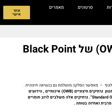
ות
סרטונים
מאמרים
אזור
אישי
נרתיק חיצוני (OWB) של Black Point
 לגוף – מאפשר הסלקה מושלמת גם בנשיאה חיצונית .
חברה Black Point Tactical (BPT) מייצרת מגוון נרתיקים חיצוניים (OWB) איכותיים , הידועים
בעיקר דגמי ה – “Leather Wing” וה – “Standard OWB”. נרתיקים אלה משלבים לרוב חומרים