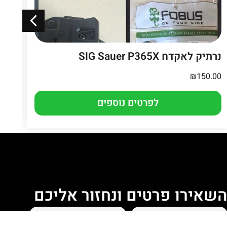
נרתיק לאקדח SIG Sauer P365X
אי
₪
150.00
.00
לפרטים נוספים
שאירו פרטים ונחזור אליכם