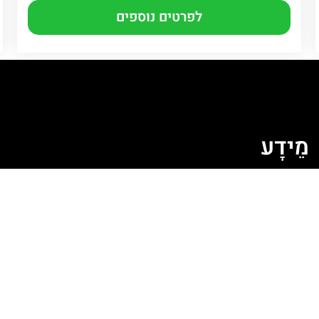
לפרטים נוספים
מֵידָע
ה
מדיניות קובצי Cookie
מדיניות פרטיות
תקנון האתר