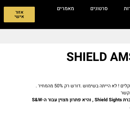
ות
סרטונים
מאמרים
אזור
אישי
חדשה ! עלות של כוונת החדשה מעל 3000 שקלים ! לא הייתה בשימוש .דורש רק 50% מהמחיר .
תקשר
Shield AMSc היא כוונת ה”דור הבא” של חברת Shield Sights , והיא פתרון מצוין עבור ה-S&W