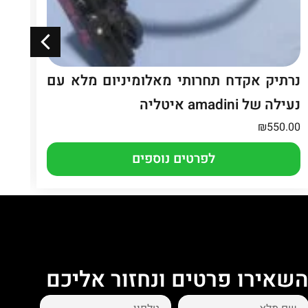
נרתיק אקדח תחרותי מאלומיניום מלא עם
כו
נעילה של amadini איטליה
.00
₪
550.00
לפרטים נוספים
שאירו פרטים ונחזור אליכם