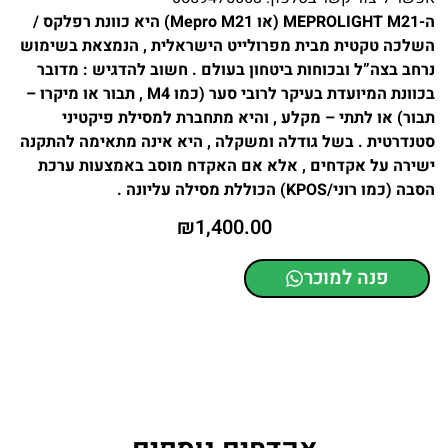
ה-MEPROLIGHT M21 (או Mepro M21) היא כוונת רפלקס /
השלכה טקטית מבית מפרולייט הישראלית , הנמצאת בשימוש
נרחב בצה”ל ובכוחות ביטחון בעולם . חשוב להדגיש : מדובר
בכוונת המיועדת בעיקר לרובי סער (כמו M4 , תבור או מיקרו –
תבור) או לתתי – מקלע , והיא מתחברת למסילת פיקטיני
סטנדרטית . בשל גודלה ומשקלה , היא אינה מתאימה להתקנה
ישירה על אקדחים , אלא אם האקדח מוסב באמצעות ערכת
הסבה (כמו רוני/KPOS) הכוללת מסילה עליונה .
₪
1,400.00
פנה למוכר