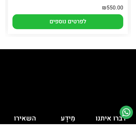
₪
550.00
לפרטים נוספים
דברו איתנו
מֵידָע
השאירו
יש לך כמה
פרטים ונחזור
מדיניות קובצי
Cookie
שאלות? רוצה