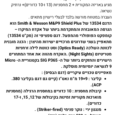
מגיע באריזה המקורית + 2 מחסניות (13 ו-10 כדורים)+ נרתיק
נשיאה.
העברה במטווח מורשה בלבד לבעלי רישיון מתאים .
הדגם 13534 של Smith & Wesson M&P9 Shield Plus הוא
הגרסה המאובזרת והמתקדמת ביותר של אקדח המיקרו –
קומפקט הפופולרי מהמפעל. דגם ספציפי זה (מק”ט 13534)
מתאפיין בשני שדרוגים מרכזיים ישירות מהיצרן : הכנה מובנית
לכוונת השלכה (Optics Ready) וסט כוונות לילה זרחניות
מטריטיום (Night Sights) .האקדח מהווה את אחד המתחרים
הישירים והחזקים ביותר של ה- SIG P365 בקטגוריית ה- Micro
9 לנשיאה יומיומית מוסלקת .
מאפיינים טכניים עיקריים (דגם הבסיס) :
קליבר :
9×19 מ”מ נאט”ו (קיים גם דגם בקליבר 380.
ACP).
קיבולת מחסנית :
10 כדורים במחסנית הרגילה (מחסניות
מוארכות מקוריות זמינות בקיבולות של 12, 15, ו-17
כדורים).
מנגנון ירי :
נוקר פנימי (Striker-fired) .