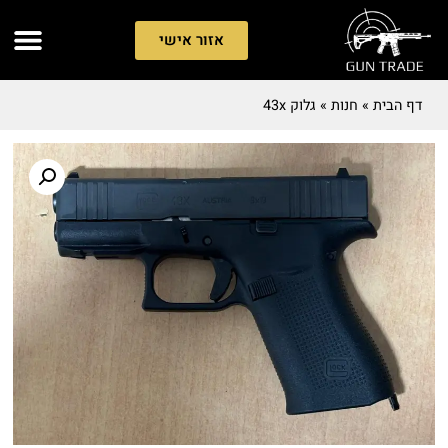
אזור אישי
דף הבית
»
חנות
»
גלוק 43x