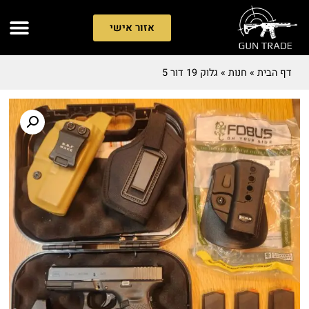
אזור אישי
דף הבית
»
חנות
»
גלוק 19 דור 5