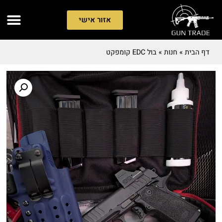
אזור אישי
דף הבית
»
חנות
»
בול EDC קומפקט