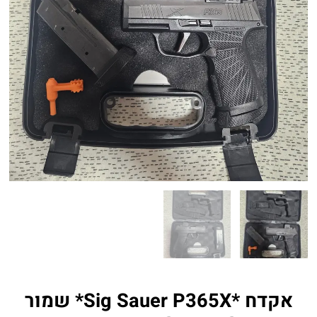
אקדח *Sig Sauer P365X* שמור