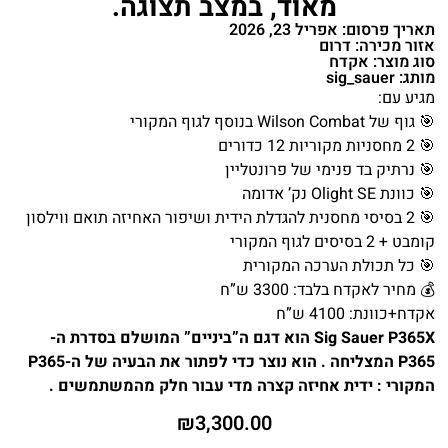
מאוד, במצב תצוגה.
תאריך פרסום: אפריל 23, 2026
אזור מכירה: דרום
סוג מוצר: אקדח
מותג: sig_sauer
מגיע עם:
🎯 גוף של Wilson Combat בנוסף לגוף המקורי
🎯 2 מחסניות מקוריות 12 כדורים
🎯 נרתיק בד פנימי של פרונטליין
🎯 כוונת Olight SE נק’ אדומה
🎯 2 בסיסי מחסנית להגדלת הידית ושיפור האחיזה תואם ווילסון
קומבט + 2 בסיסים לגוף המקורי
🎯 כל תכולת הערכה המקורית
💰 מחיר לאקדח בלבד: 3300 ש”ח
אקדח+כוונת: 4100 ש”ח
Sig Sauer P365X הוא דגם ה”ביניים” המושלם בסדרת ה-
P365 המצליחה . הוא נוצר כדי לפתור את הבעיה של ה-P365
המקורי : ידית אחיזה קצרה מדי עבור חלק מהמשתמשים .
₪
3,300.00