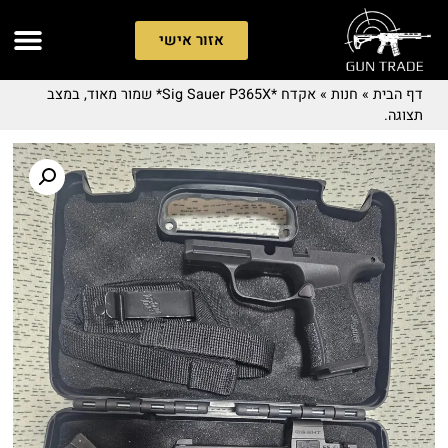
אזור אישי
דף הבית
»
חנות
»
אקדח *Sig Sauer P365X* שמור מאוד, במצב
תצוגה.