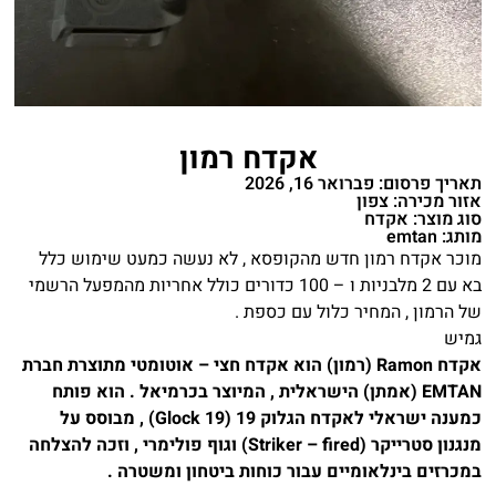
אקדח רמון
תאריך פרסום: פברואר 16, 2026
אזור מכירה: צפון
סוג מוצר: אקדח
מותג: emtan
מוכר אקדח רמון חדש מהקופסא , לא נעשה כמעט שימוש כלל
בא עם 2 מלבניות ו – 100 כדורים כולל אחריות מהמפעל הרשמי
של הרמון , המחיר כלול עם כספת .
גמיש
אקדח Ramon (רמון) הוא אקדח חצי – אוטומטי מתוצרת חברת
EMTAN (אמתן) הישראלית , המיוצר בכרמיאל . הוא פותח
כמענה ישראלי לאקדח הגלוק 19 (Glock 19) , מבוסס על
מנגנון סטרייקר (Striker – fired) וגוף פולימרי , וזכה להצלחה
במכרזים בינלאומיים עבור כוחות ביטחון ומשטרה .