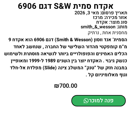
אקדח סמית S&W דגם 6906
תאריך פרסום: מאי 3, 2026
אזור מכירה: מרכז
סוג מוצר: אקדח
מותג: smith_&_wesson
מחסנית אחת , נרתיק
הסמית’ אנד ווסון (Smith & Wesson) דגם 6906 הוא אקדח 9
מ”מ קומפקטי מהדור השלישי של החברה , שנחשב לאחד
הכלים האמינים והפופולריים ביותר לנשיאה מוסתרת ולשימוש
כנשק גיבוי . האקדח יוצר בין השנים 1989 ל-1999 ומאופיין
במבנה חזק של “טנק” המשלב צינה (Slide) מפלדת אל-חלד
וגוף מאלומיניום קל .
₪
700.00
פנה למוכר