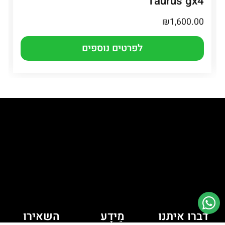
Taurus gx4
₪
1,600.00
לפרטים נוספים
דברו איתנו
מֵידָע
השאירו