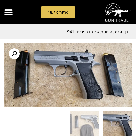
אזור אישי
דף הבית
»
חנות
»
אקדח יריחו 941