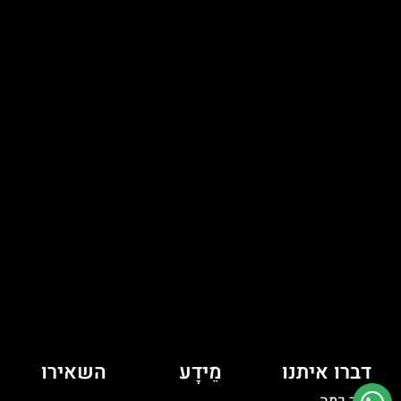
דברו איתנו
מֵידָע
השאירו
יש לך כמה