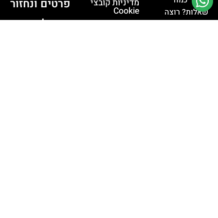
פרטים ונחזור
מדיניות קובצי
Cookie
שאלות? רוצה
אליכם
לדבר איתי?
מדיניות פרטיות
לחצו למעבר
תקנון האתר
לוואטסאפ
לחצו
לשליחת מייל
מסכים ל
תנאי
השימוש
ו
הפרטיות
שליחת
פנייה