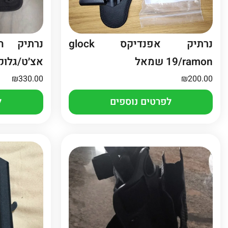
נרתיק אפנדיקס glock
נרתיק ה
19/ramon שמאל
אצ׳ט/גלוק 9
₪
330.00
₪
200.00
לפרטים נוספים
ל