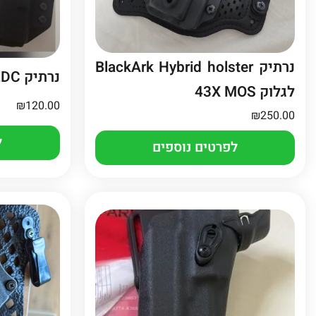
נרתיק BlackArk Hybrid holster
נרתיק EDC לגלוק 19 או 45
לגלוק 43X MOS
₪
120.00
₪
250.00
ל
לפרטים נוספים