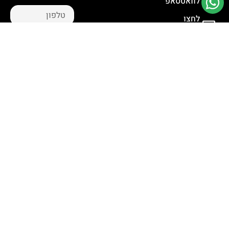
לוואטסאפ
לחצו
לשליחת מייל
מסכים ל
תנאי
השימוש
ו
הפרטיות
שליחת
פנייה