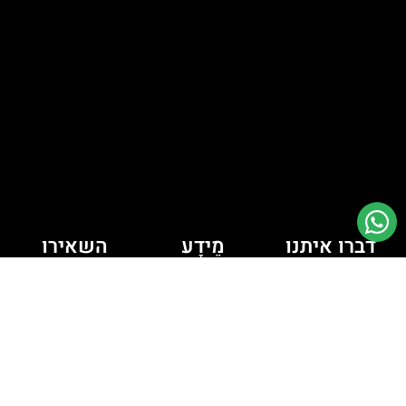
דברו איתנו
מֵידָע
השאירו
יש לך כמה
פרטים ונחזור
מדיניות קובצי
Cookie
שאלות? רוצה
אליכם
לדבר איתי?
מדיניות פרטיות
לחצו למעבר
תקנון האתר
לוואטסאפ