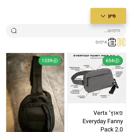
מִיוּן
צב רגיל
איפוס
שן ביותר
דש ביותר
1339
654
חיר מנמוך לגבוה
חיר מגבוה לנמוך
ופולרי
פאוץ’ Vertx
Everyday Fanny
Pack 2.0